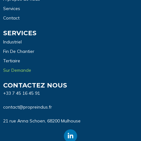
Services
Contact
SERVICES
Industriel
Fin De Chantier
Tertiaire
Sur Demande
CONTACTEZ NOUS
+33 7 45 16 45 91
contact@propreindus.fr
21 rue Anna Schoen, 68200 Mulhouse
L
i
n